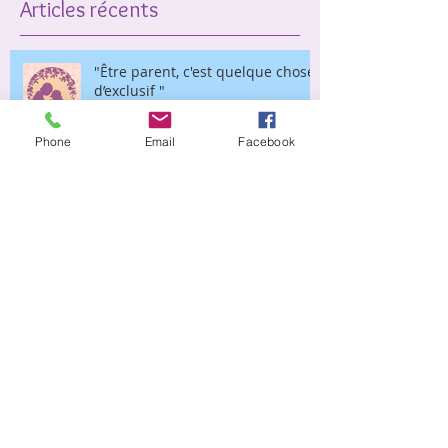
Articles récents
"Être parent, c'est quelque chose
d’exclusif "
Phone
Email
Facebook
"J'aurai 30 ans cette année, et je
n'ai toujours pas d'enfant ! Ça
m’angoisse !"
« Après le premier accouchement,
on m’a enfermée dans un asile de
fous ! »