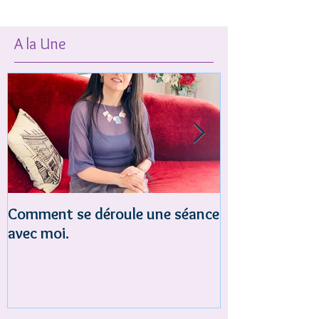
A la Une
Comment se déroule une séance
Est-ce que tu 
avec moi.
acceptation et