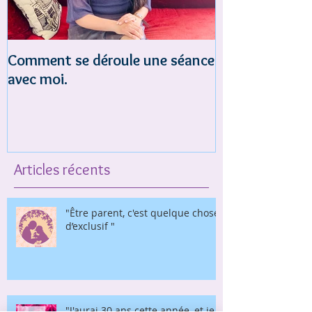
Comment se déroule une séance
Est-ce que tu 
avec moi.
acceptation et
Articles récents
"Être parent, c'est quelque chose
d’exclusif "