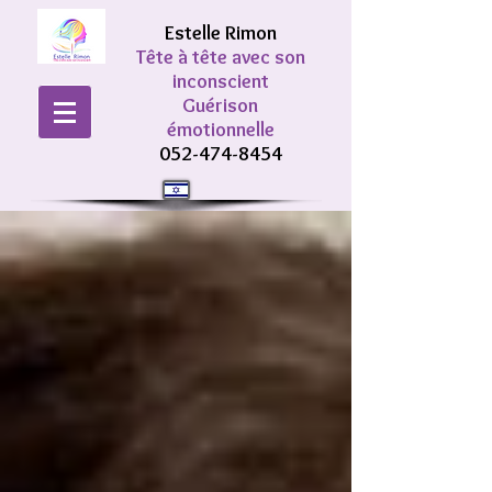
Estelle Rimon
Tête à tête avec son
inconscient
Guérison
émotionnelle
052-474-8454